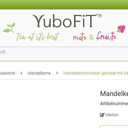
usskerne
Mandelkerne
Mandelkerne trocken geröstet mit R
Mandelke
Artikelnumme
Merken