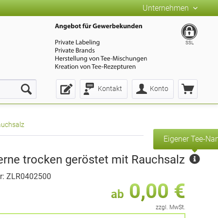
Unternehmen
SSL
Kontakt
Konto
auchsalz
Eigener Tee-N
rne trocken geröstet mit Rauchsalz
r: ZLR0402500
0,00 €
ab
zzgl. MwSt.