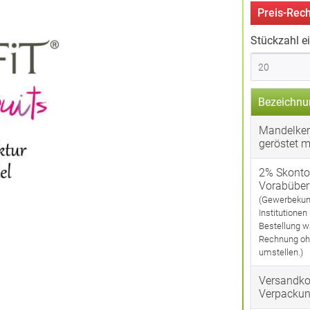
Preis-Rech
Stückzahl e
Bezeichnu
Mandelker
geröstet m
2% Skonto
Vorabübe
(Gewerbekun
Institutionen
Bestellung w
Rechnung oh
umstellen.)
Versandko
Verpacku