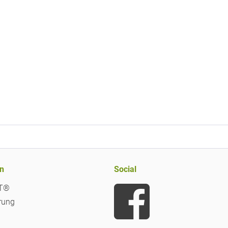
n
Social
iT®
rung