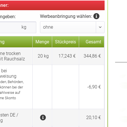
ner:
Werbeanbringung wählen:
ingeben:
kg
ng
Menge
Stückpreis
Gesamt
ne trocken
20
kg
17,243 €
344,86 €
it Rauchsalz
 bei
rweisung
den, Behörden,
-6,90 €
 können bei der
ahlweise auf
ne Skonto
sten DE /
20,10 €
ng