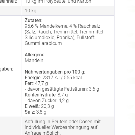
einheit:
10 kg im Polybeutel und Karton
10
kg
Zutaten:
95,6 % Mandelkerne, 4 % Rauchsalz
(Salz, Rauch, Trennmittel: Trennmittel:
Siliciumdioxid, Paprika), Füllstoff:
Gummi arabicum
Allergene:
Mandeln
gaben:
Nährwertangaben pro 100 g:
Energie
: 2317 kJ / 555 kcal
Fett
: 47,7 g
- davon gesättigte Fettsäuren: 3,6 g
Kohlenhydrate
: 8,7 g
- davon Zucker: 4,2 g
Eiweiß
: 20,3 g
Salz
: 3,8 g
Abfüllung in Beuteln oder Dosen mit
individueller Werbeanbringung auf
Anfrage möglich.