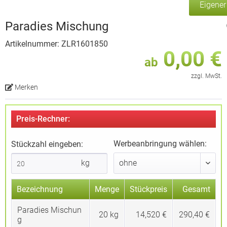
Eigene
Paradies Mischung
Artikelnummer: ZLR1601850
0,00 €
ab
zzgl. MwSt.
Merken
Preis-Rechner:
Werbeanbringung wählen:
Stückzahl eingeben:
kg
Bezeichnung
Menge
Stückpreis
Gesamt
Paradies Mischun
20
kg
14,520 €
290,40 €
g