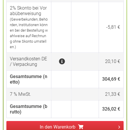
2% Skonto bei Vor
abüberweisung
(Gewerbekunden, Behö
rden, Institutionen könn
-5,81 €
en bei der Bestellung w
ahlweise auf Rechnun
g ohne Skonto umstell
en.)
Versandkosten DE
20,10 €
/ Verpackung
Gesamtsumme (n
304,69 €
etto)
7
% MwSt.
21,33 €
Gesamtsumme (b
326,02 €
rutto)
In den
Warenkorb