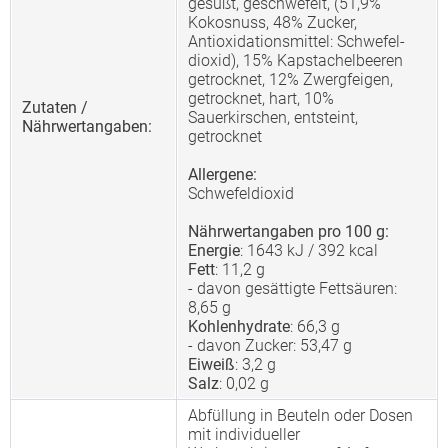
gesüßt, geschwefelt, (51,9%
Kokosnuss, 48% Zucker,
Antioxidationsmittel: Schwefel-
dioxid), 15% Kapstachelbeeren
getrocknet, 12% Zwergfeigen,
getrocknet, hart, 10%
Zutaten /
Sauerkirschen, entsteint,
Nährwertangaben:
getrocknet
Allergene:
Schwefeldioxid
Nährwertangaben pro 100 g:
Energie
: 1643 kJ / 392 kcal
Fett
: 11,2 g
- davon gesättigte Fettsäuren:
8,65 g
Kohlenhydrate
: 66,3 g
- davon Zucker: 53,47 g
Eiweiß
: 3,2 g
Salz
: 0,02 g
Abfüllung in Beuteln oder Dosen
mit individueller