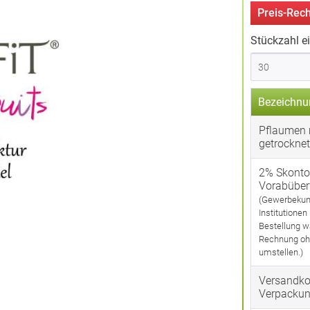
Preis-Rech
Stückzahl e
Bezeichnu
Pflaumen m
getrocknet
2% Skonto
Vorabübe
(Gewerbekun
Institutionen
Bestellung w
Rechnung oh
umstellen.)
Versandko
Verpacku