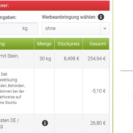
ner:
Werbeanbringung wählen:
ingeben:
kg
ng
Menge
Stückpreis
Gesamt
it Stein,
30
kg
8,498 €
254,94 €
 bei
rweisung
den, Behörden,
-5,10 €
 können bei der
ahlweise auf
ne Skonto
sten DE /
26,80 €
ng