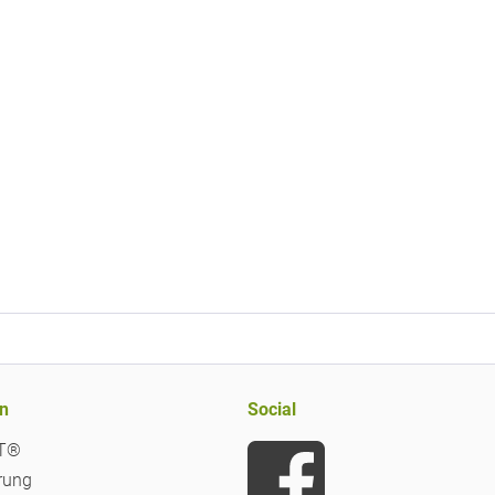
n
Social
iT®
rung