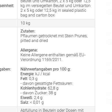
Beutel und Umkarton, 2 x 5 kg oder 12,5
einheit:
kg im versiegelten Beutel und Umkarton
2 x 5 kg oder 12,5 kg in sealed plastic
bag and carton box
10
kg
Zutaten:
Pflaumen getrocknet mit Stein Prunes,
pitted and dried
Allergene:
Keine Allergene enthalten gemäß EU-
Verordnung 1169/2011.
gaben:
Nährwertangaben pro 100 g:
Energie
: kJ / kcal
Fett
: 0,3 g
- davon gesättigte Fettsäuren:
Kohlenhydrate
: 62,8 g
- davon Zucker: 38 g
Eiweiß
: 2,4 g
Salz
: < 0,01 g
Abfüllung in Beuteln oder Dosen mit