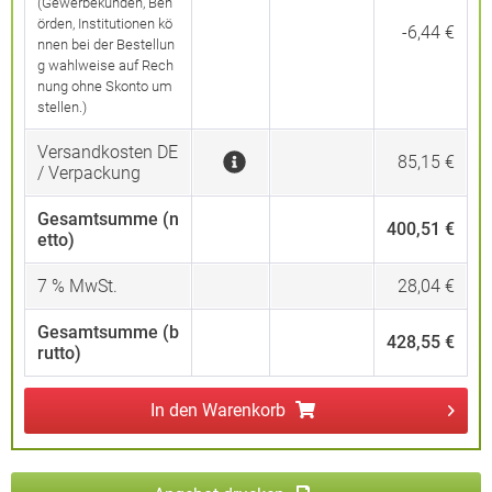
(Gewerbekunden, Beh
örden, Institutionen kö
-6,44 €
nnen bei der Bestellun
g wahlweise auf Rech
nung ohne Skonto um
stellen.)
Versandkosten DE
85,15 €
/ Verpackung
Gesamtsumme (n
400,51 €
etto)
7
% MwSt.
28,04 €
Gesamtsumme (b
428,55 €
rutto)
In den
Warenkorb