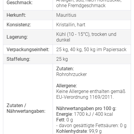
Geschmack:
ohne Fremdgeschmack
Herkunft:
Mauritius
Konsistenz:
Kristallin, hart
Kühl (10 - 15°C), trocken und
Lagerung:
dunkel
Verpackungseinheit:
25 kg, 40 kg, 50 kg im Papiersack
Staffelung:
25
kg
Zutaten:
Rohrohrzucker
Allergene:
Keine Allergene enthalten gemäß
EU-Verordnung 1169/2011.
Zutaten /
Nährwertangaben pro 100 g:
Nährwertangaben:
Energie
: 1700 kJ / 400 kcal
Fett
: 0 g
- davon gesättigte Fettsäuren: 0 g
Kohlenhydrate
: 99,9 g