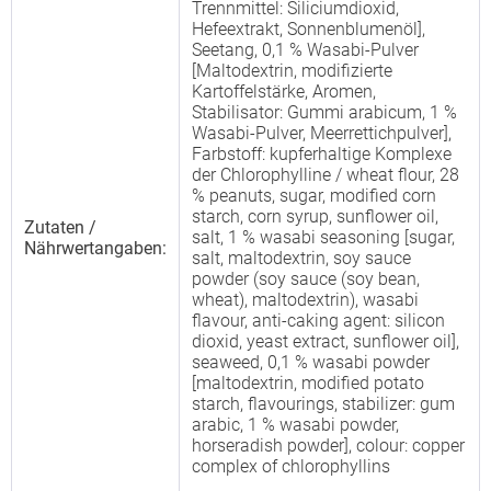
Trennmittel: Siliciumdioxid,
Hefeextrakt, Sonnenblumenöl],
Seetang, 0,1 % Wasabi-Pulver
[Maltodextrin, modifizierte
Kartoffelstärke, Aromen,
Stabilisator: Gummi arabicum, 1 %
Wasabi-Pulver, Meerrettichpulver],
Farbstoff: kupferhaltige Komplexe
der Chlorophylline / wheat flour, 28
% peanuts, sugar, modified corn
starch, corn syrup, sunflower oil,
Zutaten /
salt, 1 % wasabi seasoning [sugar,
Nährwertangaben:
salt, maltodextrin, soy sauce
powder (soy sauce (soy bean,
wheat), maltodextrin), wasabi
flavour, anti-caking agent: silicon
dioxid, yeast extract, sunflower oil],
seaweed, 0,1 % wasabi powder
[maltodextrin, modified potato
starch, flavourings, stabilizer: gum
arabic, 1 % wasabi powder,
horseradish powder], colour: copper
complex of chlorophyllins