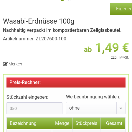
Eigene
Wasabi-Erdnüsse 100g
Nachhaltig verpackt im kompostierbaren Zellglasbeutel.
Artikelnummer: ZL207600-100
1,49 €
ab
zzgl. MwSt.
Merken
Preis-Rechner:
Werbeanbringung wählen:
Stückzahl eingeben:
Bezeichnung
Menge
Stückpreis
Gesamt