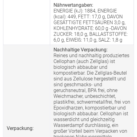
Nährwertangaben:
ENERGIE (kJ): 1884, ENERGIE
(kcal): 449, FETT: 17,0 g, DAVON
GESÄTTIGTE FETTSÄUREN 3,0 g,
KOHLENHYDRATE: 60,0 g -DAVON
ZUCKER: 18,0 g, BALLASTSTOFFE:
6,0 g, EIWEIß: 11,0 g, SALZ: 1,8 g
Nachhaltige Verpackung:
Reines und nachhaltig produziertes
Cellophan (auch Zellglas) ist
biologisch abbaubar und
kompostierbar. Die Zellglas-Beutel
sind aus Zellulose hergestellt und
sind geschmacks- und
geruchsneutral, BPA frei, ohne
Weichmacher, unbeschichtet,
plastikfrei, schwermetallfrei, frei von
Epoxidharzen, kompostierbar und
biologisch abbaubar. Cellophan ist
wasserdicht und gleichzeitig
Wasserdampf durchlässig, ein
Verpackung:
großer Vorteil beim Verpacken von
trockenen Nahrungsmitteln.