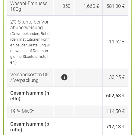
Wasabi-Erdnüsse
350
1,660 €
581,00 €
100g
2% Skonto bei Vor
abüberweisung
(Gewerbekunden, Behö
rden, Institutionen könn
-11,62 €
en bei der Bestellung w
ahlweise auf Rechnun
g ohne Skonto umstell
en.)
Versandkosten DE
33,25 €
/ Verpackung
Gesamtsumme (n
602,63 €
etto)
19
% MwSt.
114,50 €
Gesamtsumme (b
717,13 €
rutto)